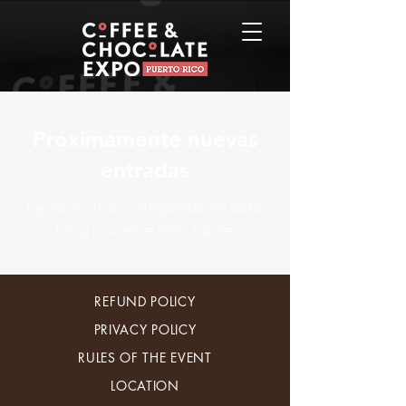
Próximamente nuevas
entradas
Explora otras categorías en este
blog o vuelve más tarde.
REFUND POLICY
PRIVACY POLICY
RULES OF THE EVENT
LOCATION